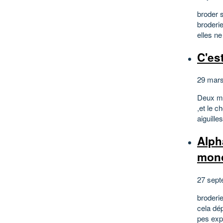
broder s
broderi
elles ne
C'est
29 mar
Deux mo
,et le c
aiguille
Alph
mon
27 sept
broderi
cela dép
pes exp 