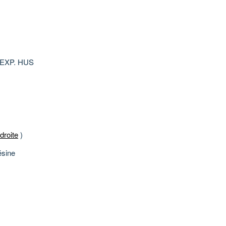
T. EXP. HUS
roite
)
résine