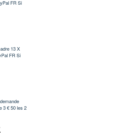
PayPal FR Si
cadre 13 X
PayPal FR Si
ur demande
re 3 € 50 les 2
?