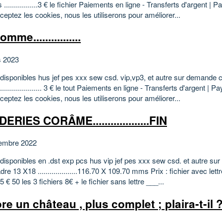
.................3 € le fichier Paiements en ligne - Transferts d'argent | 
eptez les cookies, nous les utiliserons pour améliorer...
mme................
s 2023
s disponibles hus jef pes xxx sew csd. vip,vp3, et autre sur demande 
....................... 3 € le tout Paiements en ligne - Transferts d'argent | 
eptez les cookies, nous les utiliserons pour améliorer...
RIES CORÂME...................FIN
embre 2022
s disponibles en .dst exp pcs hus vip jef pes xxx sew csd. et autre s
cadre 13 X18 ....................116.70 X 109.70 mms Prix : fichier avec lett
 5 € 50 les 3 fichiers 8€ + le fichier sans lettre ___...
re un château , plus complet ; plaira-t-il 