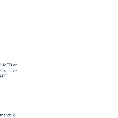
BY_MER en
le fichier
 .ART
 demande 2