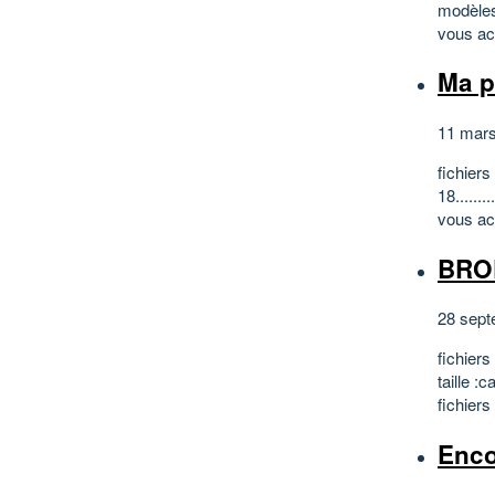
modèles 
vous acc
Ma po
11 mar
fichier
18.......
vous acc
BRODE
28 sept
fichier
taille :
fichiers
Enco