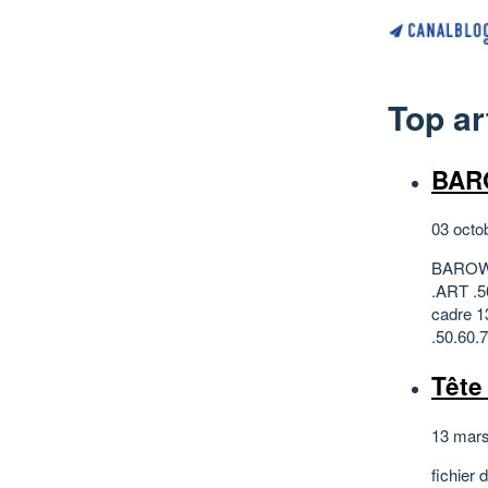
Top ar
BARO
03 octo
BAROW.
.ART .5
cadre 13
.50.60.7
Tête 
13 mar
fichier 