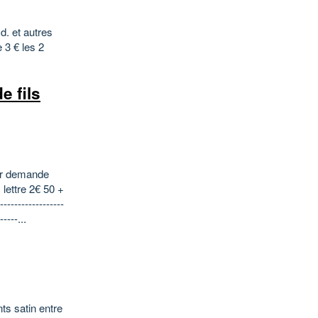
d. et autres
 3 € les 2
e fils
sur demande
 lettre 2€ 50 +
-----------------
-----...
ts satin entre