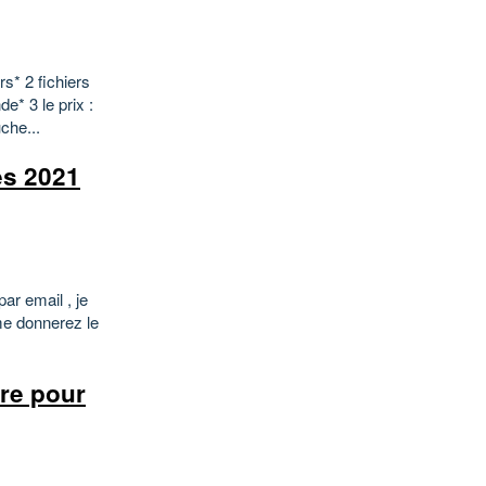
rs* 2 fichiers
e* 3 le prix :
che...
es 2021
ar email , je
 me donnerez le
ire pour