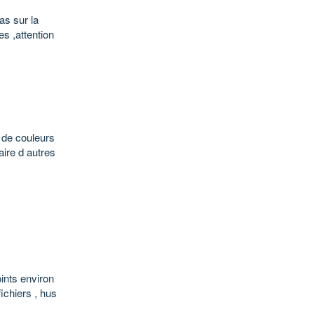
pas sur la
s ,attention
 de couleurs
aire d autres
ints environ
ichiers , hus