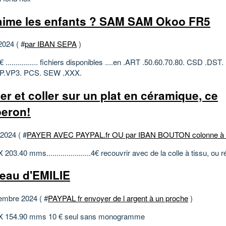
aime les enfants ? SAM SAM Okoo FR5
2024 ( #
par IBAN SEPA
)
3€ ................ fichiers disponibles ....en .ART .50.60.70.80. CSD .DS
IP.VP3. PCS. SEW .XXX.
er et coller sur un plat en céramique, ce
eron!
 2024 ( #
PAYER AVEC PAYPAL.fr OU par IBAN BOUTON colonne à d
 203.40 mms......................4€ recouvrir avec de la colle à tissu, ou 
eau d'EMILIE
embre 2024 ( #
PAYPAL fr envoyer de l argent à un proche
)
 X 154.90 mms 10 € seul sans monogramme