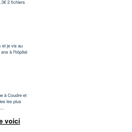
..3€ 2 fichiers
et je vis au
ns à l'hôpital
ne à Coudre et
es les plus
...
e voici