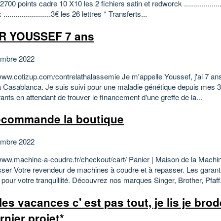
2700 points cadre 10 X10 les 2 fichiers satin et redworck ..................
........................3€ les 26 lettres * Transferts...
R YOUSSEF 7 ans
embre 2022
www.cotizup.com/contrelathalassemie Je m'appelle Youssef, j'ai 7 ans 
 Casablanca. Je suis suivi pour une maladie génétique depuis mes 3 a
ants en attendant de trouver le financement d'une greffe de la...
ecommande la boutique
embre 2022
/www.machine-a-coudre.fr/checkout/cart/ Panier | Maison de la Machi
ser Votre revendeur de machines à coudre et à repasser. Les garanti
pour votre tranquillité. Découvrez nos marques Singer, Brother, Pfaff,
es vacances c' est pas tout, je lis je brod
rnier projet*