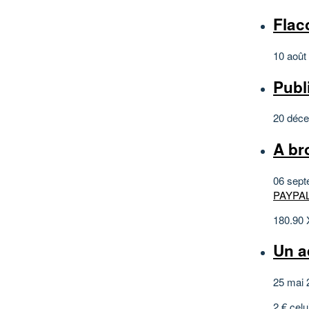
Flac
10 août
Publ
20 déc
A br
06 sept
PAYPAL.
180.90 
Un a
25 mai 
2 € celu