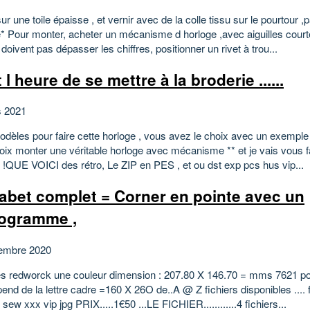
ur une toile épaisse , et vernir avec de la colle tissu sur le pourtour ,
e* Pour monter, acheter un mécanisme d horloge ,avec aiguilles courte
 doivent pas dépasser les chiffres, positionner un rivet à trou...
 l heure de se mettre à la broderie ......
s 2021
dèles pour faire cette horloge , vous avez le choix avec un exemple
hoix monter une véritable horloge avec mécanisme ** et je vais vous f
s !QUE VOICI des rétro, Le ZIP en PES , et ou dst exp pcs hus vip...
abet complet = Corner en pointe avec un
ogramme ,
embre 2020
es redworck une couleur dimension : 207.80 X 146.70 = mms 7621 po
end de la lettre cadre =160 X 26O de..A @ Z fichiers disponibles .... f
sew xxx vip jpg PRIX.....1€50 ...LE FICHIER............4 fichiers...