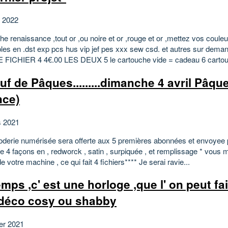
et 2022
e renaissance ,tout or ,ou noire et or ,rouge et or ,mettez vos couleu
les en .dst exp pcs hus vip jef pes xxx sew csd. et autres sur demand
E FICHIER 4 4€.00 LES DEUX 5 le cartouche vide = cadeau 6 cartou
euf de Pâques.........dimanche 4 avril Pâqu
nce)
s 2021
roderie numérisée sera offerte aux 5 premières abonnées et envoyee p
t de 4 façons en , redworck , satin , surpiquée , et remplissage * vous
e votre machine , ce qui fait 4 fichiers**** Je serai ravie...
emps ,c' est une horloge ,que l' on peut fa
déco cosy ou shabby
ier 2021