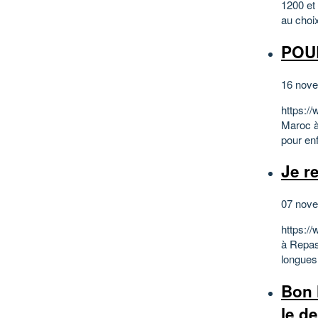
1200 et 
au choix 
POU
16 nov
https://
Maroc à
pour enf
Je r
07 nov
https:/
à Repas
longues 
Bon l
le de