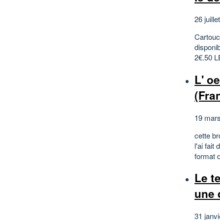
26 juill
Cartouch
disponib
2€.50 L
L' o
(Fra
19 mar
cette b
l'ai fai
format d
Le t
une 
31 janv