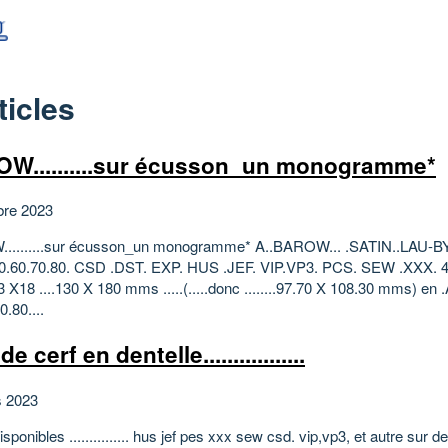
ticles
W..........sur écusson_un monogramme*
bre 2023
.........sur écusson_un monogramme* A..BAROW... .SATIN..LAU-
0.60.70.80. CSD .DST. EXP. HUS .JEF. VIP.VP3. PCS. SEW .XXX. 4€ 
 X18 ....130 X 180 mms .....(.....donc ........97.70 X 108.30 mms) en
0.80....
de cerf en dentelle.................
s 2023
disponibles ............... hus jef pes xxx sew csd. vip,vp3, et autre sur