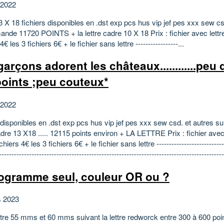
 2022
 X 18 fichiers disponibles en .dst exp pcs hus vip jef pes xxx sew cs
nde 11720 POINTS + la lettre cadre 10 X 18 Prix : fichier avec lettre
4€ les 3 fichiers 6€ + le fichier sans lettre -----------------...
arçons adorent les châteaux............peu d
points ;peu couteux*
 2022
s disponibles en .dst exp pcs hus vip jef pes xxx sew csd. et autres 
cadre 13 X18 ..... 12115 points environ + LA LETTRE Prix : fichier avec
ichiers 4€ les 3 fichiers 6€ + le fichier sans lettre ----------------------------
------------------------------------------------------------------------------------------
gramme seul, couleur OR ou ?
s 2023
ntre 55 mms et 60 mms suivant la lettre redworck entre 300 à 600 poin