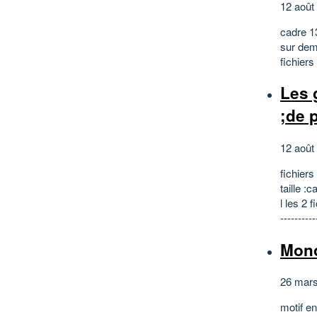
12 août
cadre 13
sur dema
fichiers 
Les g
;de 
12 août
fichier
taille :
l les 2 f
----------
Mono
26 mar
motif e