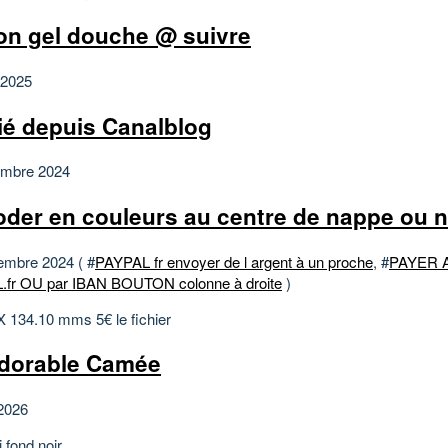
on gel douche @ suivre
 2025
ié depuis Canalblog
embre 2024
oder en couleurs au centre de nappe ou 
embre 2024 ( #
PAYPAL fr envoyer de l argent à un proche
, #
PAYER 
fr OU par IBAN BOUTON colonne à droite
)
X 134.10 mms 5€ le fichier
dorable Camée
2026
i fond noir